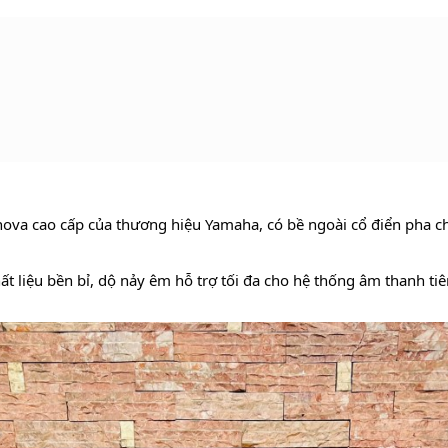
ova cao cấp của thương hiệu Yamaha, có bề ngoài cổ điển pha ch
t liệu bền bỉ, dộ nảy êm hỗ trợ tối đa cho hệ thống âm thanh tiê