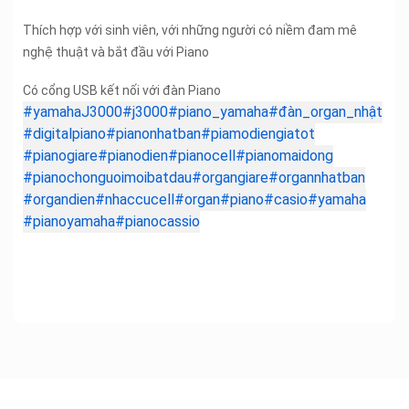
Thích hợp với sinh viên, với những người có niềm đam mê
nghệ thuật và bắt đầu với Piano
Có cổng USB kết nối với đàn Piano
#yamahaJ3000
#j3000
#piano_yamaha
#đàn_organ_nhật
#digitalpiano
#pianonhatban
#piamodiengiatot
#pianogiare
#pianodien
#pianocell
#pianomaidong
#pianochonguoimoibatdau
#organgiare
#organnhatban
#organdien
#nhaccucell
#organ
#piano
#casio
#yamaha
#pianoyamaha
#pianocassio