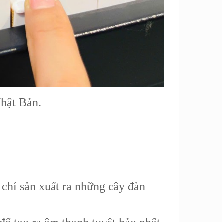
hật Bản.
chí sản xuất ra những cây đàn
 để tạo ra âm thanh tuyệt hảo nhất.