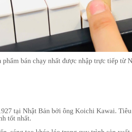
phẩm bán chạy nhất được nhập trực tiếp từ N
927 tại Nhật Bản bởi ông Koichi Kawai. Tiêu 
h tốt nhất.
iến, sáng tạo khéo léo trong quy trình sản xuất