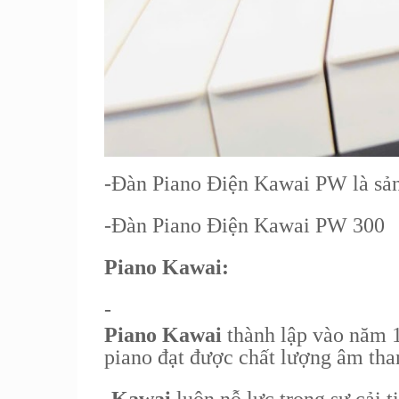
-
Đàn Piano Điện Kawai PW là sản 
-
Đàn Piano Điện Kawai PW 300
Piano Kawai:
-
Piano Kawai
thành lập vào năm 1
piano đạt được chất lượng âm than
-
Kawai
luôn nỗ lực trong sự cải t