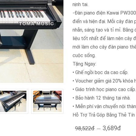
nịnh tai.
-Đàn piano điện Kawai PW300 
điển và hiện đại. Mỗi cây đàn
nhẫn, sáng tạo và tỉ mỉ. Bằng
liệu tốt nhất để làm nên cây 
mới làm cho cây đàn piano th
cuộc sống.
Tặng Ngay:
• Ghế ngồi bọc da cao cấp.
• Voucher giảm giá 20% khóa h
• Giáo trình học piano cao cấp.
• Bảo hành 12 tháng tại nhà.
• Miễn phí vận chuyển nội thành
Hỗ Trợ Trả Góp Bằng Thẻ Ti
3,689đ
98,522đ